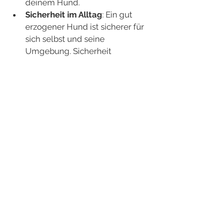
deinem Hund.
Sicherheit im Alltag
: Ein gut 
erzogener Hund ist sicherer für 
sich selbst und seine 
Umgebung. Sicherheit 
bedeutet auch Resilienz und 
Zufriedenheit für deinen Hund 
und euren Alltag.
Diese Vorteile machen die Kosten 
für Hundetraining zu einer 
wertvollen Investition in ein 
harmonisches Zusammenleben.
Tipps zur Auswahl der 
richtigen Hundeschule in 
Kiel und Umgebung