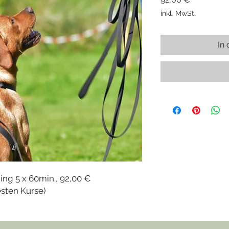
inkl. MwSt.
In
ng 5 x 60min., 92,00 €
esten Kurse)