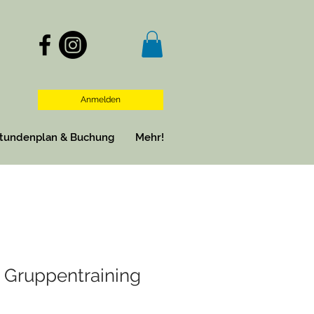
Anmelden
tundenplan & Buchung
Mehr!
n Gruppentraining